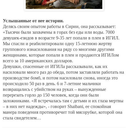
Услышанные от нее истории.
Делясь своим опытом работы в Сирии, она рассказывает:
«Тысячи были захвачены в горах без еды или воды. 7000
девушек-езидов в возрасте 9-35 лет попали в плен в ИГИЛ.
Мы спасли и реабилитировали одну 15-летнюю жертву
группового изнасилования на ряду со многими другими
женщинами, которые попали в плен и продаются ИГИЛом
всего за 10 американских долларов.
Девушки, спасенные от ИГИЛа рассказывали, как их
насиловали много раз до обеда, потом заставляли работать на
производстве бомб, и потом насиловали снова, иногда это
происходило 50 раз в день. 6 и 7-летние мальчики
возвращались с убийством на руках – вынужденные
перерезать горло до 150 человек, когда они были
заложниками. «Я встречалась там с детьми и их глаза мертвы
– в них нет надежды», - говорит
Shaibani
, ее спокойная
манера поведения противоречит той мясорубке, которой она
стала свидетелем…